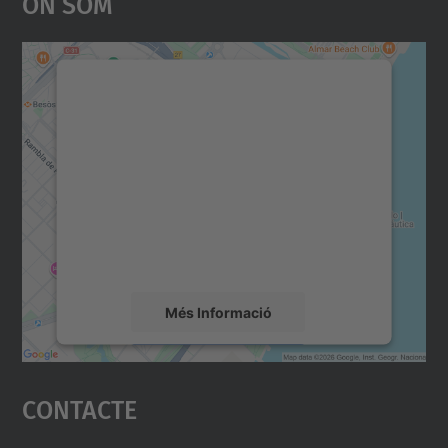
On Som
Necessitem el vostre
consentiment per carregar el
servei Google Maps!
Utilitzem un servei de tercers per incrustar
contingut del mapa que pugui recollir dades
sobre la vostra activitat. Reviseu-ne els
detalls i accepteu el servei per veure el
mapa.
Més Informació
Accepta
Contacte
powered by
Usercentrics Consent
Management Platform