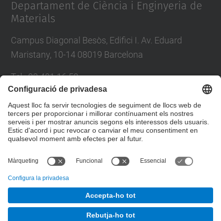
Departament de Ciència i Enginyeria de
Materials
Campus Diagonal Besòs, Edifici I. Av. Eduard
Maristany, 10-14 08019 Barcelona
Tel.
:
93 401 16 59
E-mail
:
direccio.cem@upc.edu
Directori UPC
Formulari de contacte
© UPC
Departament de Ciència i Enginyeria de Materials