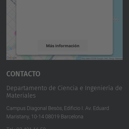
Utilizamos un servicio de terceros para
incrustar contenido de mapas que puede
recopilar datos sobre su actividad. Le
rogamos que revise los detalles y acepte el
servicio para ver este mapa.
Más información
Aceptar
Contacto
powered by
Usercentrics Consent
Management Platform
Departamento de Ciencia e Ingeniería de
Materiales
Campus Diagonal Besòs, Edificio I. Av. Eduard
Maristany, 10-14 08019 Barcelona