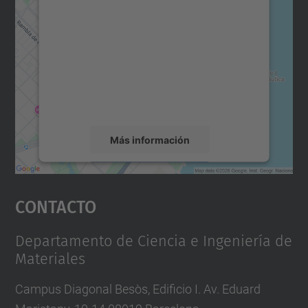
para cargar el servicio Google
Maps.
Utilizamos un servicio de terceros para
incrustar contenido de mapas que puede
recopilar datos sobre su actividad. Le
rogamos que revise los detalles y acepte el
servicio para ver este mapa.
Más información
Aceptar
Contacto
powered by
Usercentrics Consent
Management Platform
Departamento de Ciencia e Ingeniería de
Materiales
Campus Diagonal Besòs, Edificio I. Av. Eduard