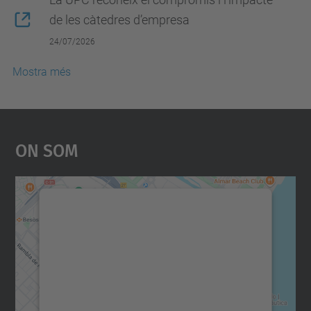
de les càtedres d’empresa
24/07/2026
Mostra més
On Som
Necessitem el vostre
consentiment per carregar el
servei Google Maps!
Utilitzem un servei de tercers per incrustar
contingut del mapa que pugui recollir dades
sobre la vostra activitat. Reviseu-ne els