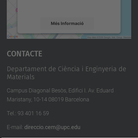
detalls i accepteu el servei per veure el
mapa.
Més Informació
Accepta
Contacte
powered by
Usercentrics Consent
Management Platform
Departament de Ciència i Enginyeria de
Materials
Campus Diagonal Besòs, Edifici I. Av. Eduard
Maristany, 10-14 08019 Barcelona
Tel.
:
93 401 16 59
E-mail
:
direccio.cem@upc.edu