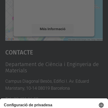
contingut del mapa que pugui recollir dades
sobre la vostra activitat. Reviseu-ne els
detalls i accepteu el servei per veure el
mapa.
Més Informació
Accepta
Contacte
powered by
Usercentrics Consent
Management Platform
Departament de Ciència i Enginyeria de
Materials
Campus Diagonal Besòs, Edifici I. Av. Eduard
Maristany, 10-14 08019 Barcelona
Tel.
:
93 401 16 59