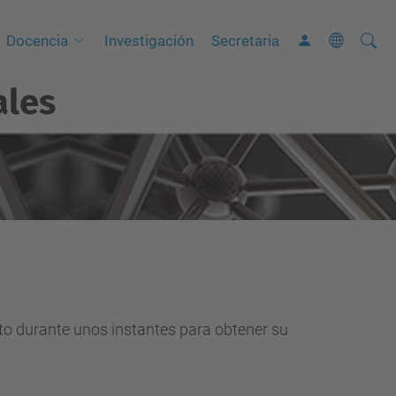
Busca
B
Docencia
Investigación
Secretaria
ú
ales
s
q
u
e
d
a
A
v
a
n
nto durante unos instantes para obtener su
z
a