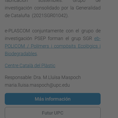
fabricación sostenibles. Grupo de
investigación consolidado por la Generalidad
de Cataluña (2021SGR01042).
e-PLASCOM conjuntamente con el grupo de
investigación PSEP forman el grup SGR
eb-
POLICOM / Polímers i compòsits Ecològics i
Biodegradables
.
Centre Català del Plàstic
Responsable: Dra. M.Lluïsa Maspoch
maria.lluisa.maspoch@upc.edu
Más información
Futur UPC