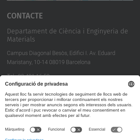
Accepta
Contacte
powered by
Usercentrics Consent
Management Platform
Departament de Ciència i Enginyeria de
Materials
Campus Diagonal Besòs, Edifici I. Av. Eduard
Maristany, 10-14 08019 Barcelona
Tel.
:
93 401 16 59
E-mail
:
direccio.cem@upc.edu
Directori UPC
Formulari de contacte