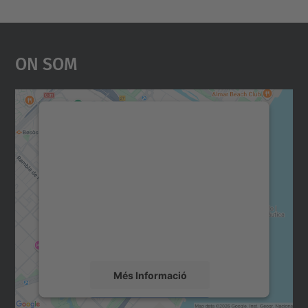
On Som
Necessitem el vostre
consentiment per carregar el
servei Google Maps!
Utilitzem un servei de tercers per incrustar
contingut del mapa que pugui recollir dades
sobre la vostra activitat. Reviseu-ne els
detalls i accepteu el servei per veure el
mapa.
Més Informació