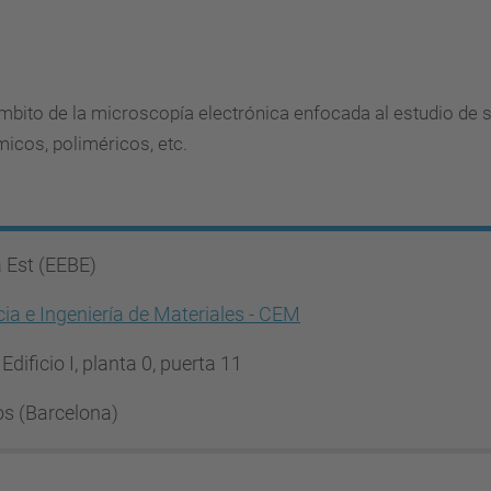
 ámbito de la microscopía electrónica enfocada al estudio de s
micos, poliméricos, etc.
a Est (EEBE)
a e Ingeniería de Materiales - CEM
Edificio I, planta 0, puerta 11
òs (Barcelona)