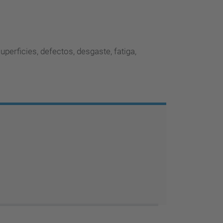
d
a
…
uperficies, defectos, desgaste, fatiga,