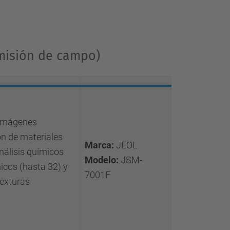
misión de campo)
 imágenes
ón de materiales
Marca:
JEOL
análisis químicos
Modelo:
JSM-
micos (hasta 32) y
7001F
texturas