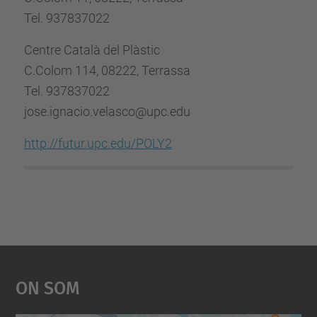
Tel. 937837022
Centre Català del Plàstic
C.Colom 114, 08222, Terrassa
Tel. 937837022
jose.ignacio.velasco@upc.edu
http://futur.upc.edu/POLY2
On Som