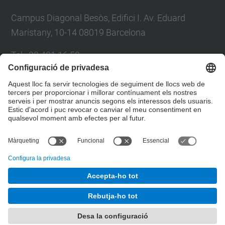
Campus Diagonal Besòs, Edifici I. Av. Eduard
Maristany, 10-14 08019 Barcelona
Tel.
:
93 401 16 59
E-mail
:
direccio.cem@upc.edu
Directori UPC
Formulari de contacte
© UPC
Departament de Ciència i Enginyeria de Materials
Desenvolupat amb