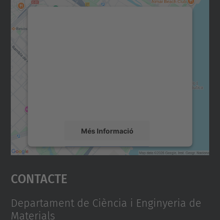
Necessitem el vostre
consentiment per carregar el
servei Google Maps!
Utilitzem un servei de tercers per incrustar
contingut del mapa que pugui recollir dades
sobre la vostra activitat. Reviseu-ne els
detalls i accepteu el servei per veure el
mapa.
Més Informació
Accepta
Contacte
powered by
Usercentrics Consent
Management Platform
Departament de Ciència i Enginyeria de
Materials