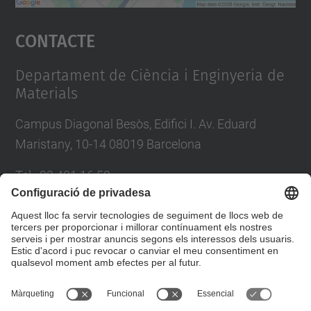
Accepta
Contacte
powered by
Usercentrics Consent
Management Platform
Departament de Ciència i Enginyeria de
Materials
Campus Diagonal Besòs, Edifici I. Av. Eduard
Maristany, 10-14 08019 Barcelona
Tel.
:
93 401 16 59
E-mail
:
direccio.cem@upc.edu
Directori UPC
Formulari de contacte