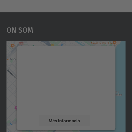
On Som
Necessitem el vostre
consentiment per carregar el
servei Google Maps!
Utilitzem un servei de tercers per incrustar
contingut del mapa que pugui recollir dades
sobre la vostra activitat. Reviseu-ne els
detalls i accepteu el servei per veure el
mapa.
Més Informació