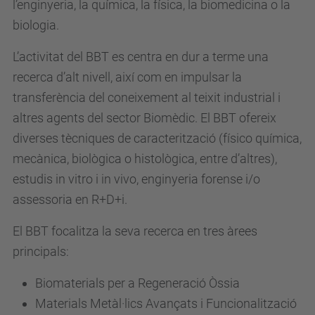
l’enginyeria, la química, la física, la biomedicina o la
biologia.
L’activitat del BBT es centra en dur a terme una
recerca d’alt nivell, així com en impulsar la
transferència del coneixement al teixit industrial i
altres agents del sector Biomèdic. El BBT ofereix
diverses tècniques de caracterització (físico química,
mecànica, biològica o histològica, entre d’altres),
estudis in vitro
i in vivo, enginyeria forense i/o
assessoria en R+D+i.
El BBT focalitza la seva recerca en tres àrees
principals:
Biomaterials per a Regeneració Òssia
Materials Metàl·lics Avançats i Funcionalització