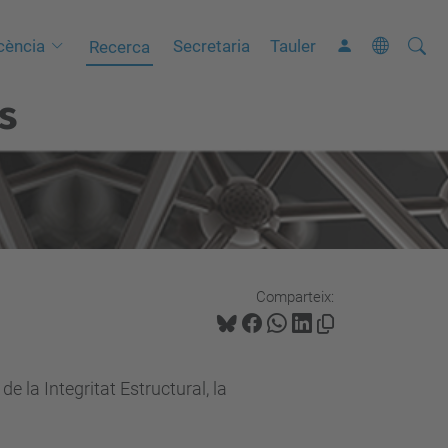
Cerca
C
cència
Secretaria
Tauler
Recerca
e
s
r
c
a
a
v
a
n
Comparteix:
ç
a
d
 la Integritat Estructural, la
a
…