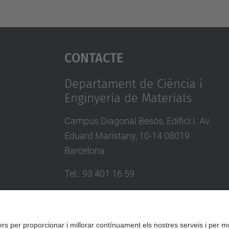
Contacte
Departament de Ciència i
Enginyeria de Materials
Campus Diagonal Besòs, Edifici I. Av.
Eduard Maristany, 10-14 08019
Barcelona
Tel.
:
93 401 16 59
E-mail
:
direccio.cem@upc.edu
Directori UPC