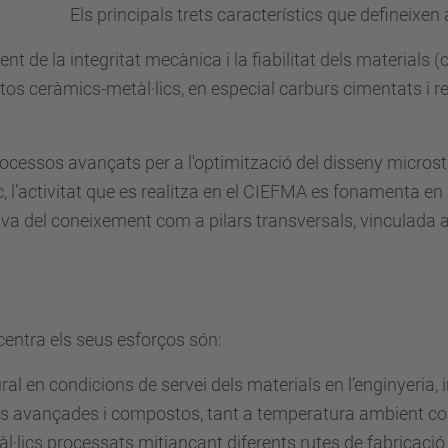
Els principals trets característics que defineixe
nt de la integritat mecànica i la fiabilitat dels materials 
stos ceràmics-metàl·lics, en especial carburs cimentats i 
cessos avançats per a l'optimització del disseny microstru
 l’activitat que es realitza en el CIEFMA es fonamenta en l'
ctiva del coneixement com a pilars transversals, vinculada 
centra els seus esforços són:
al en condicions de servei dels materials en l’enginyeria, i
avançades i compostos, tant a temperatura ambient com
l·lics processats mitjançant diferents rutes de fabricació