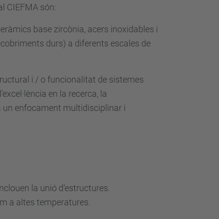
n al CIEFMA són:
(ceràmics base zircònia, acers inoxidables i
recobriments durs) a diferents escales de
ctural i / o funcionalitat de sistemes
excel·lència en la recerca, la
a un enfocament multidisciplinar i
nclouen la unió d’estructures.
 a altes temperatures.
.