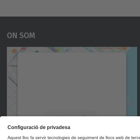
On Som
Necessitem el vostre consentiment
per carregar el servei Google Maps!
Utilitzem un servei de tercers per incrustar
contingut del mapa que pugui recollir dades
sobre la vostra activitat. Reviseu-ne els
detalls i accepteu el servei per veure el mapa.
Més Informació
Accepta