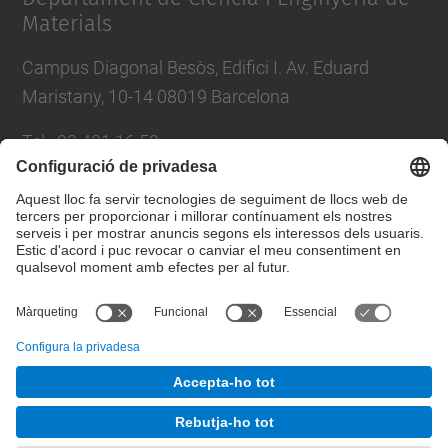
Materials
Campus Diagonal Besòs, Edifici I. Av. Eduard
Maristany, 10-14 08019 Barcelona
Tel.
:
93 401 16 59
E-mail
:
direccio.cem@upc.edu
Directori UPC
Formulari de contacte
© UPC
Departament de Ciència i Enginyeria de Materials