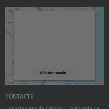
Necessitem el vostre
consentiment per carregar el
servei Google Maps!
Utilitzem un servei de tercers per incrustar
contingut del mapa que pugui recollir dades
sobre la vostra activitat. Reviseu-ne els
detalls i accepteu el servei per veure el
mapa.
Més Informació
Accepta
Contacte
powered by
Usercentrics Consent
Management Platform
Departament de Ciència i Enginyeria de