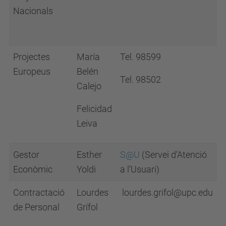
Nacionals
Projectes
María
Tel. 98599
Europeus
Belén
Tel. 98502
Calejo
Felicidad
Leiva
Gestor
Esther
S@U
(Servei d’Atenció
Econòmic
Yoldi
a l’Usuari)
Contractació
Lourdes
lourdes.grifol@upc.edu
de Personal
Grífol