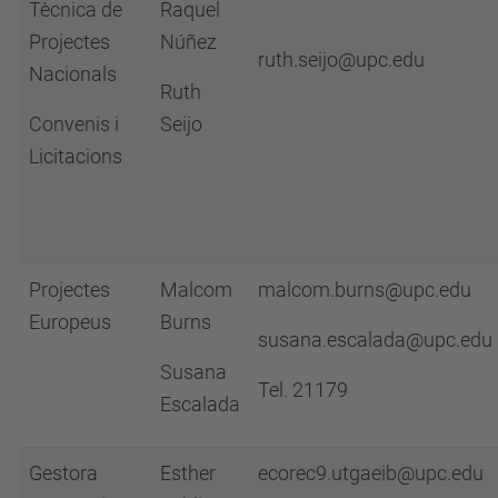
Tècnica de
Raquel
Projectes
Núñez
ruth.seijo@upc.edu
Nacionals
Ruth
Convenis i
Seijo
Licitacions
Projectes
Malcom
malcom.burns@upc.edu
Europeus
Burns
susana.escalada@upc.edu
Susana
Tel. 21179
Escalada
Gestora
Esther
ecorec9.utgaeib@upc.edu