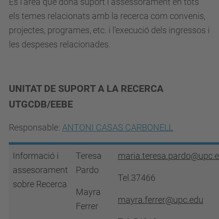
És l’àrea que dona suport i assessorament en tots
els temes relacionats amb la recerca com convenis,
projectes, programes, etc. i l’execució dels ingressos i
les despeses relacionades.
UNITAT DE SUPORT A LA RECERCA
UTGCDB/EEBE
Responsable:
ANTONI CASAS CARBONELL
Informació i
Teresa
maria.teresa.pardo@upc.
assesorament
Pardo
Tel.37466
sobre Recerca
Mayra
mayra.ferrer@upc.edu
Ferrer