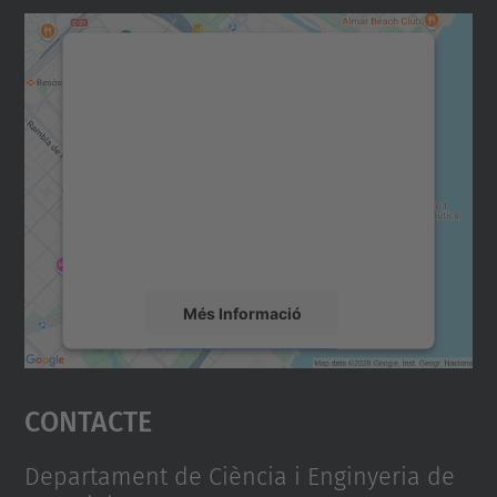
Necessitem el vostre
consentiment per carregar el
servei Google Maps!
Utilitzem un servei de tercers per incrustar
contingut del mapa que pugui recollir dades
sobre la vostra activitat. Reviseu-ne els
detalls i accepteu el servei per veure el
mapa.
Més Informació
Accepta
Contacte
powered by
Usercentrics Consent
Management Platform
Departament de Ciència i Enginyeria de