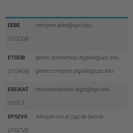
EEBE
compres.eebe@upc.edu
UTGCDB
ETSEIB
gestio.economica.utgaeib@upc.edu
gestio.compres.utgaeib@upc.edu
UTGAEIB
ESEIAAT
recursosiserveis.utgct@upc.edu
UTGCT
EPSEVG
Adreçar-vos al Cap de Secció.
UTGCVG