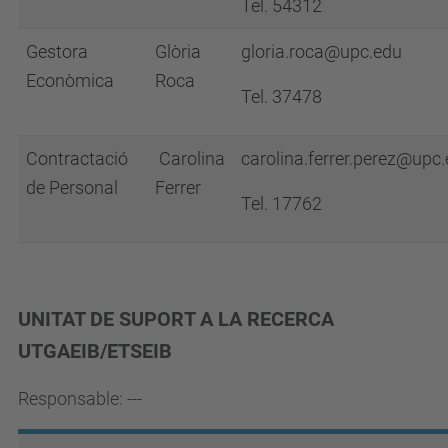
Tel. 54312
Gestora
Glòria
gloria.roca@
upc.edu
Econòmica
Roca
Tel.
37478
Contractació
Carolina
carolina.ferrer.perez@upc
de Personal
Ferrer
Tel. 17762
UNITAT DE SUPORT A LA RECERCA
UTGAEIB/ETSEIB
Responsable: ---