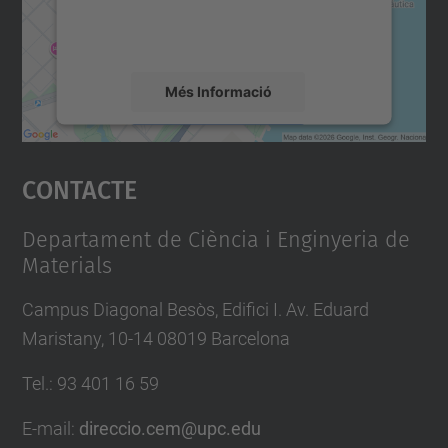
detalls i accepteu el servei per veure el
mapa.
Més Informació
Accepta
Contacte
powered by
Usercentrics Consent
Management Platform
Departament de Ciència i Enginyeria de
Materials
Campus Diagonal Besòs, Edifici I. Av. Eduard
Maristany, 10-14 08019 Barcelona
Tel.
:
93 401 16 59
E-mail
:
direccio.cem@upc.edu