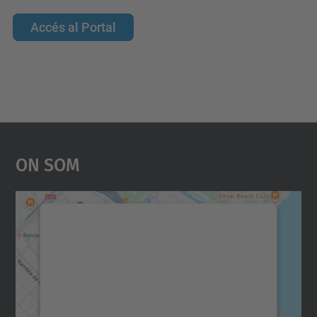
Accés al Portal
On Som
Necessitem el vostre
consentiment per carregar el
servei Google Maps!
Utilitzem un servei de tercers per incrustar
contingut del mapa que pugui recollir dades
sobre la vostra activitat. Reviseu-ne els