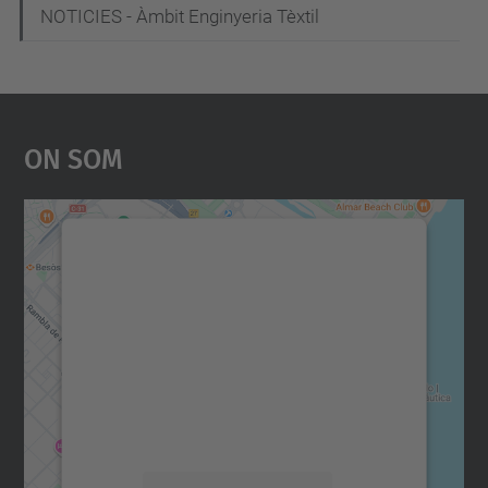
NOTICIES - Àmbit Enginyeria Tèxtil
On Som
Necessitem el vostre
consentiment per carregar el
servei Google Maps!
Utilitzem un servei de tercers per incrustar
contingut del mapa que pugui recollir dades
sobre la vostra activitat. Reviseu-ne els
detalls i accepteu el servei per veure el
mapa.