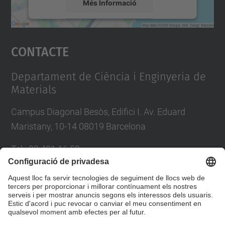
Més Informació
Accepta
Contacte
powered by
Usercentrics Consent
Management Platform
Departament de Ciència i Enginyeria de
Materials
Campus Diagonal Besòs, Edifici I. Av. Eduard
Maristany, 10-14 08019 Barcelona
Tel.
:
93 401 16 59
E-mail
:
direccio.cem@upc.edu
Directori UPC
Formulari de contacte