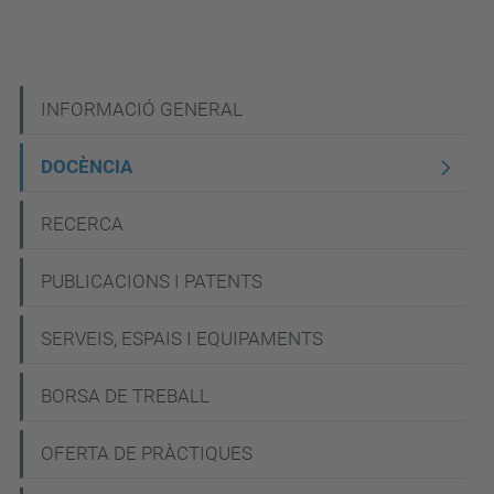
N
INFORMACIÓ GENERAL
a
DOCÈNCIA
v
e
RECERCA
g
PUBLICACIONS I PATENTS
a
c
SERVEIS, ESPAIS I EQUIPAMENTS
i
BORSA DE TREBALL
ó
OFERTA DE PRÀCTIQUES