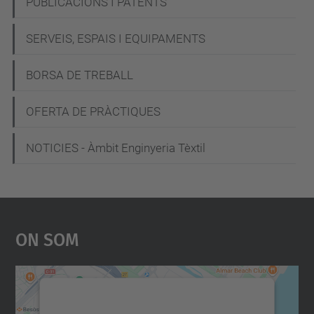
PUBLICACIONS I PATENTS
a
c
SERVEIS, ESPAIS I EQUIPAMENTS
i
BORSA DE TREBALL
ó
OFERTA DE PRÀCTIQUES
NOTICIES - Àmbit Enginyeria Tèxtil
On Som
Necessitem el vostre