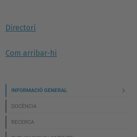
Directori
Com arribar-hi
N
INFORMACIÓ GENERAL
a
DOCÈNCIA
v
e
RECERCA
g