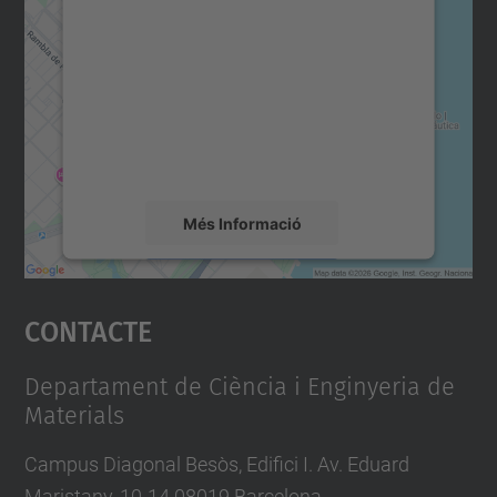
consentiment per carregar el
servei Google Maps!
Utilitzem un servei de tercers per incrustar
contingut del mapa que pugui recollir dades
sobre la vostra activitat. Reviseu-ne els
detalls i accepteu el servei per veure el
mapa.
Més Informació
Accepta
Contacte
powered by
Usercentrics Consent
Management Platform
Departament de Ciència i Enginyeria de
Materials
Campus Diagonal Besòs, Edifici I. Av. Eduard
Maristany, 10-14 08019 Barcelona