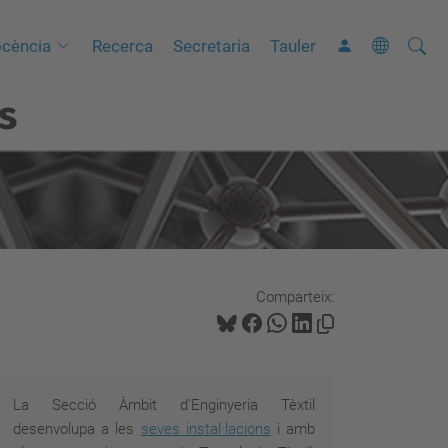
Cerca
C
cència
Recerca
Secretaria
Tauler
e
s
r
c
a
a
v
a
n
Comparteix:
ç
a
d
a
La Secció Àmbit d'Enginyeria Tèxtil
…
desenvolupa a les
seves instal·lacions
i amb