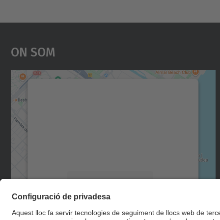
On Som
Necessitem el vostre consentiment
per carregar el servei Google Maps!
Utilitzem un servei de tercers per incrustar
contingut del mapa que pugui recollir dades
sobre la vostra activitat. Reviseu-ne els
detalls i accepteu el servei per veure el mapa.
Més Informació
Accepta