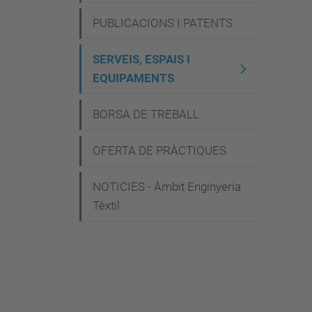
g
PUBLICACIONS I PATENTS
a
c
SERVEIS, ESPAIS I
i
EQUIPAMENTS
ó
BORSA DE TREBALL
OFERTA DE PRÀCTIQUES
NOTICIES - Àmbit Enginyeria
Tèxtil