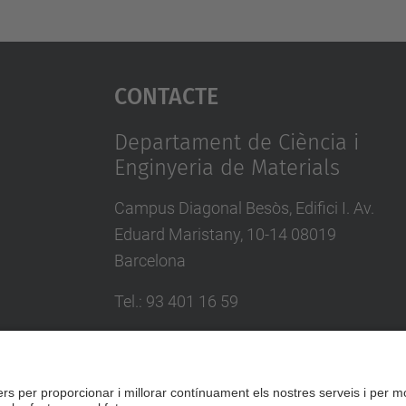
Contacte
Departament de Ciència i
Enginyeria de Materials
Campus Diagonal Besòs, Edifici I. Av.
Eduard Maristany, 10-14 08019
Barcelona
Tel.
:
93 401 16 59
E-mail
:
direccio.cem@upc.edu
Directori UPC