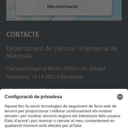
Més Informació
Accepta
Contacte
powered by
Usercentrics Consent
Management Platform
Departament de Ciència i Enginyeria de
Materials
Campus Diagonal Besòs, Edifici I. Av. Eduard
Maristany, 10-14 08019 Barcelona
Tel.
:
93 401 16 59
E-mail
:
direccio.cem@upc.edu
Directori UPC