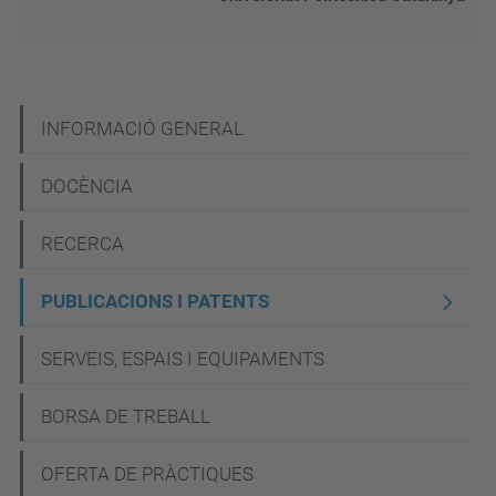
N
INFORMACIÓ GENERAL
a
DOCÈNCIA
v
e
RECERCA
g
PUBLICACIONS I PATENTS
a
c
SERVEIS, ESPAIS I EQUIPAMENTS
i
BORSA DE TREBALL
ó
OFERTA DE PRÀCTIQUES