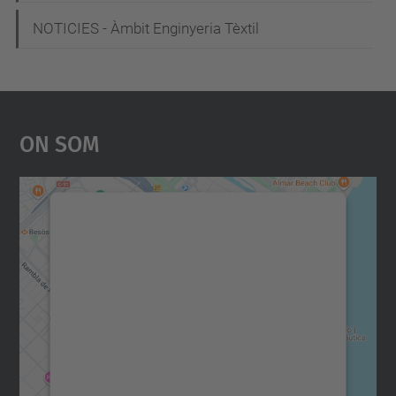
NOTICIES - Àmbit Enginyeria Tèxtil
On Som
Necessitem el vostre
consentiment per carregar el
servei Google Maps!
Utilitzem un servei de tercers per incrustar
contingut del mapa que pugui recollir dades
sobre la vostra activitat. Reviseu-ne els
detalls i accepteu el servei per veure el
mapa.