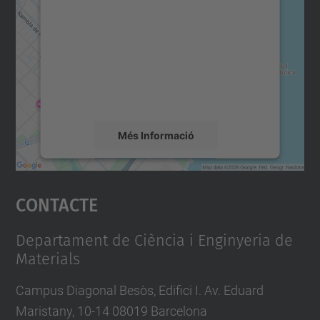
servei Google Maps!
Utilitzem un servei de tercers per incrustar
contingut del mapa que pugui recollir dades
sobre la vostra activitat. Reviseu-ne els
detalls i accepteu el servei per veure el
mapa.
Més Informació
Accepta
Contacte
powered by
Usercentrics Consent
Management Platform
Departament de Ciència i Enginyeria de
Materials
Campus Diagonal Besòs, Edifici I. Av. Eduard
Maristany, 10-14 08019 Barcelona