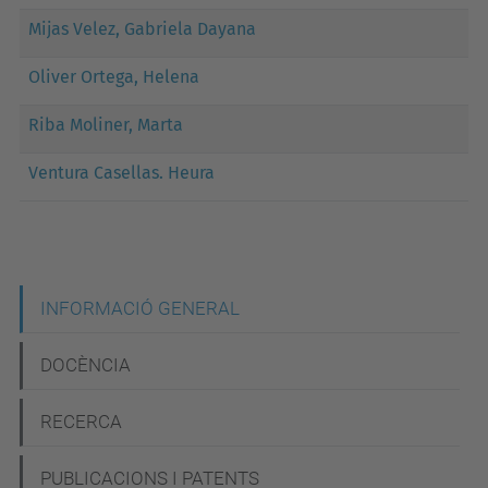
Mijas Velez, Gabriela Dayana
Oliver Ortega, Helena
Riba Moliner, Marta
Ventura Casellas. Heura
N
INFORMACIÓ GENERAL
a
DOCÈNCIA
v
e
RECERCA
g
PUBLICACIONS I PATENTS