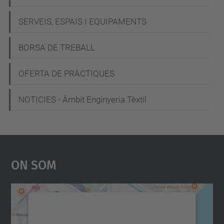
a
c
SERVEIS, ESPAIS I EQUIPAMENTS
i
BORSA DE TREBALL
ó
OFERTA DE PRÀCTIQUES
NOTICIES - Àmbit Enginyeria Tèxtil
On Som
Necessitem el vostre
consentiment per carregar el