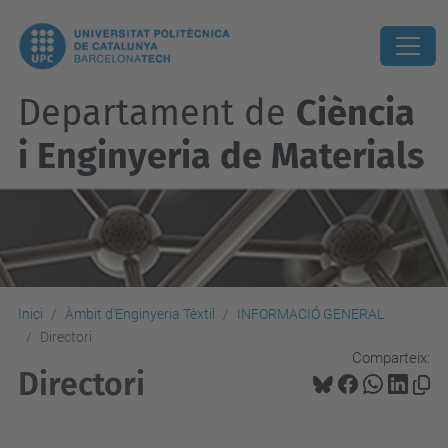
Departament de
Ciència
i Enginyeria de Materials
Inici
Àmbit d'Enginyeria Tèxtil
INFORMACIÓ GENERAL
Directori
Comparteix:
Directori