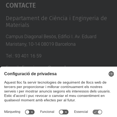
Contacte
powered by
Usercentrics Consent
Management Platform
Departament de Ciència i Enginyeria de
Materials
Campus Diagonal Besòs, Edifici I. Av. Eduard
Maristany, 10-14 08019 Barcelona
Tel.
:
93 401 16 59
E-mail
:
direccio.cem@upc.edu
Directori UPC
Formulari de contacte