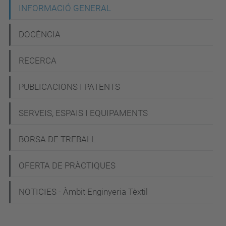
N
INFORMACIÓ GENERAL
a
DOCÈNCIA
v
e
RECERCA
g
PUBLICACIONS I PATENTS
a
c
SERVEIS, ESPAIS I EQUIPAMENTS
i
BORSA DE TREBALL
ó
OFERTA DE PRÀCTIQUES
NOTICIES - Àmbit Enginyeria Tèxtil