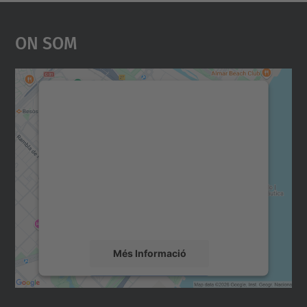
On Som
Necessitem el vostre
consentiment per carregar el
servei Google Maps!
Utilitzem un servei de tercers per incrustar
contingut del mapa que pugui recollir dades
sobre la vostra activitat. Reviseu-ne els
detalls i accepteu el servei per veure el
mapa.
Més Informació
Accepta