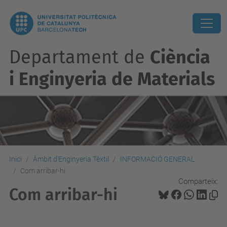
Departament de
Ciència
i Enginyeria de Materials
Inici
Àmbit d'Enginyeria Tèxtil
INFORMACIÓ GENERAL
Com arribar-hi
Comparteix:
Com arribar-hi