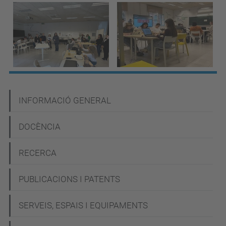
N
INFORMACIÓ GENERAL
a
DOCÈNCIA
v
e
RECERCA
g
PUBLICACIONS I PATENTS
a
c
SERVEIS, ESPAIS I EQUIPAMENTS
i