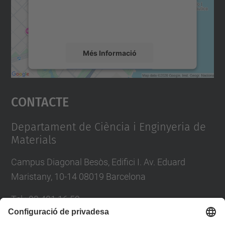
sobre la vostra activitat. Reviseu-ne els
detalls i accepteu el servei per veure el
mapa.
Més Informació
Accepta
Contacte
powered by
Usercentrics Consent
Management Platform
Departament de Ciència i Enginyeria de
Materials
Campus Diagonal Besòs, Edifici I. Av. Eduard
Maristany, 10-14 08019 Barcelona
Tel.
:
93 401 16 59
E-mail
:
direccio.cem@upc.edu