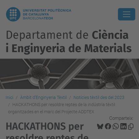
Departament de
Ciència
i Enginyeria de Materials
Inici
Àmbit d'Enginyeria Tèxtil
Noticies tèxtil des del 2023
HACKATHONS per resoldre reptes de la indústria tèxtil
organitzades en el marc del Projecte ADDTEX
Comparteix:
HACKATHONS per
resoldre reptes de