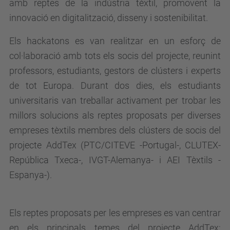
amb reptes de la in
dústria tèxtil, promovent la
innovació en digitalització, disseny i sostenibilitat.
Els hackatons es van realitzar en un esforç de
col·laboració amb tots els socis del projecte, reunint
professors, estudiants, gestors de clústers i experts
de tot Europa. Durant dos dies, els estudiants
universitaris van treballar activament per trobar les
millors solucions als reptes proposats per diverses
empreses tèxtils membres dels clústers de socis del
projecte AddTex (PTC/CITEVE -Portugal-, CLUTEX-
República Txeca-, IVGT-Alemanya- i AEI Tèxtils -
Espanya-).
Els reptes proposats per les empreses es van centrar
en els principals temes del projecte AddTex: