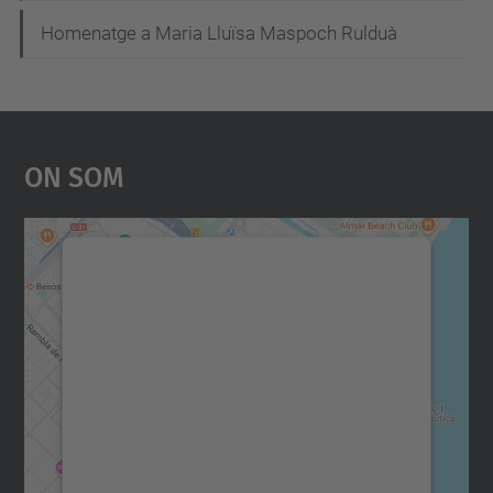
Homenatge a Maria Lluïsa Maspoch Rulduà
On Som
Necessitem el vostre
consentiment per carregar el
servei Google Maps!
Utilitzem un servei de tercers per incrustar
contingut del mapa que pugui recollir dades
sobre la vostra activitat. Reviseu-ne els
detalls i accepteu el servei per veure el
mapa.