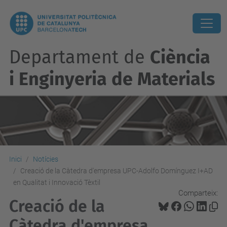
Departament de
Ciència
i Enginyeria de Materials
Inici
Notícies
Creació de la Càtedra d'empresa UPC-Adolfo Domínguez I+AD
en Qualitat i Innovació Tèxtil
Comparteix:
Creació de la
Càtedra d'empresa