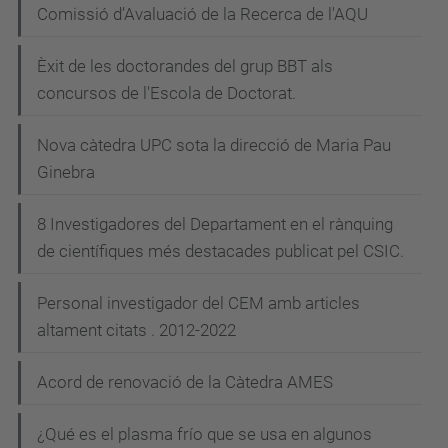
a
Comissió d’Avaluació de la Recerca de l'AQU
c
i
Èxit de les doctorandes del grup BBT als
concursos de l'Escola de Doctorat.
ó
Nova càtedra UPC sota la direcció de Maria Pau
Ginebra
8 Investigadores del Departament en el rànquing
de científiques més destacades publicat pel CSIC.
Personal investigador del CEM amb articles
altament citats . 2012-2022
Acord de renovació de la Càtedra AMES
¿Qué es el plasma frío que se usa en algunos