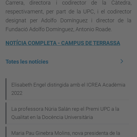
Carrera, directora i codirector de la Càtedra,
respectivament, per part de la UPC, i el codirector
designat per Adolfo Domínguez i director de la
Fundació Adolfo Domínguez, Antonio Roade.
NOTÍCIA COMPLETA - CAMPUS DE TERRASSA
Totes les notícies
N
Elisabeth Engel distingida amb el ICREA Acadèmia
2022
a
v
La professora Núria Salán rep el Premi UPC a la
e
Qualitat en la Docència Universitària
g
Maria Pau Ginebra Molins, nova presidenta de la