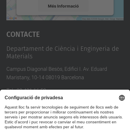
Més Informació
Accepta
Contacte
powered by
Usercentrics Consent
Management Platform
Departament de Ciència i Enginyeria de
Materials
Campus Diagonal Besòs, Edifici I. Av. Eduard
Maristany, 10-14 08019 Barcelona
Tel.
:
93 401 16 59
E-mail
:
direccio.cem@upc.edu
Directori UPC
Formulari de contacte