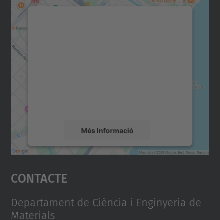
Necessitem el vostre
consentiment per carregar el
servei Google Maps!
Utilitzem un servei de tercers per incrustar
contingut del mapa que pugui recollir dades
sobre la vostra activitat. Reviseu-ne els
detalls i accepteu el servei per veure el
mapa.
Més Informació
Accepta
Contacte
powered by
Usercentrics Consent
Management Platform
Departament de Ciència i Enginyeria de
Materials