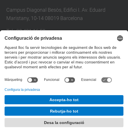
Campus Diagonal Besòs, Edifici I. Av. Eduard
Maristany, 10-14 08019 Barcelona
Tel.
:
93 401 16 59
E-mail
:
direccio.cem@upc.edu
Directori UPC
Formulari de contacte
© UPC
Departament de Ciència i Enginyeria de Materials
Desenvolupat amb