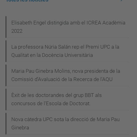
N
Elisabeth Engel distingida amb el ICREA Acadèmia
2022
a
v
La professora Núria Salán rep el Premi UPC a la
e
Qualitat en la Docència Universitària
g
Maria Pau Ginebra Molins, nova presidenta de la
a
Comissió d’Avaluació de la Recerca de l'AQU
c
i
Èxit de les doctorandes del grup BBT als
concursos de l'Escola de Doctorat.
ó
Nova càtedra UPC sota la direcció de Maria Pau
Ginebra