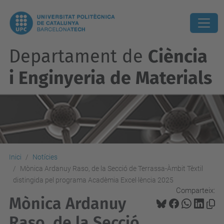
Departament de
Ciència
i Enginyeria de Materials
Inici
Notícies
Mònica Ardanuy Raso, de la Secció de Terrassa-Àmbit Tèxtil
distingida pel programa Acadèmia Excel·lència 2025
Comparteix:
Mònica Ardanuy
Raso, de la Secció