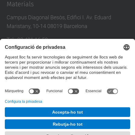
Materials
Campus Diagonal Besòs, Edifici I. Av. Eduard
Maristany, 10-14 08019 Barcelona
Tel.
:
93 401 16 59
E-mail
:
direccio.cem@upc.edu
Directori UPC
Formulari de contacte
© UPC
Departament de Ciència i Enginyeria de Materials
Desenvolupat amb