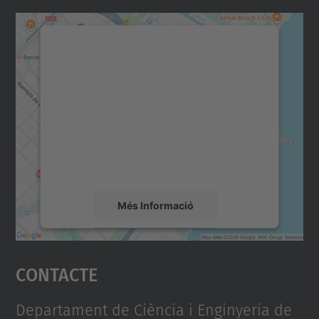
Necessitem el vostre
consentiment per carregar el
servei Google Maps!
Utilitzem un servei de tercers per incrustar
contingut del mapa que pugui recollir dades
sobre la vostra activitat. Reviseu-ne els
detalls i accepteu el servei per veure el
mapa.
Més Informació
Accepta
Contacte
powered by
Usercentrics Consent
Management Platform
Departament de Ciència i Enginyeria de