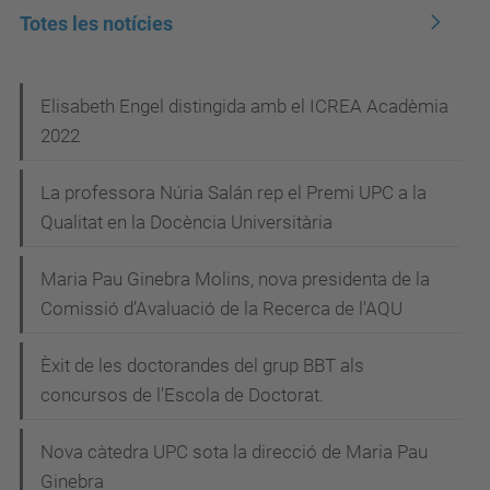
Totes les notícies
N
Elisabeth Engel distingida amb el ICREA Acadèmia
2022
a
v
La professora Núria Salán rep el Premi UPC a la
e
Qualitat en la Docència Universitària
g
Maria Pau Ginebra Molins, nova presidenta de la
a
Comissió d’Avaluació de la Recerca de l'AQU
c
i
Èxit de les doctorandes del grup BBT als
concursos de l'Escola de Doctorat.
ó
Nova càtedra UPC sota la direcció de Maria Pau
Ginebra