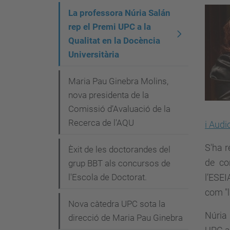
v
La professora Núria Salán
e
rep el Premi UPC a la
g
Qualitat en la Docència
Universitària
a
c
Maria Pau Ginebra Molins,
i
nova presidenta de la
Comissió d’Avaluació de la
ó
Recerca de l'AQU
i Audi
S'ha 
Èxit de les doctorandes del
de con
grup BBT als concursos de
l'Escola de Doctorat.
l’ESE
com
"
Nova càtedra UPC sota la
Núria
direcció de Maria Pau Ginebra