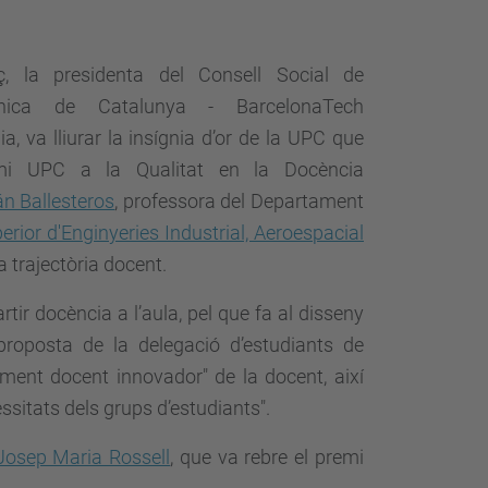
 la presidenta del Consell Social de
ècnica de Catalunya - BarcelonaTech
ia
, va lliurar la insígnia d’or de la UPC que
mi UPC a la Qualitat en la Docència
án Ballesteros
, professora del Departament
erior d'Enginyeries Industrial, Aeroespacial
 trajectòria docent.
tir docència a l’aula, pel que fa al disseny
proposta de la delegació d’estudiants de
ocament docent innovador"
de la docent, així
cessitats dels grups d’estudiants"
.
Josep Maria Rossell
, que va rebre el premi