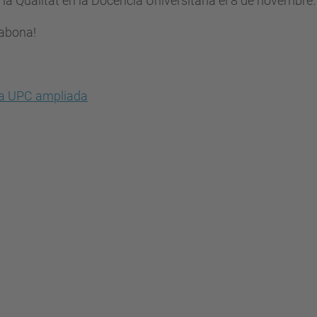
la Qualitat en la Docència Universitària el 8 de novembre.
abona!
ia UPC ampliada