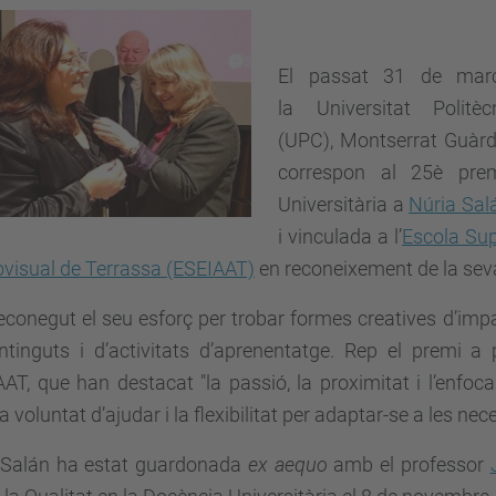
El passat 31 de març,
la
Universitat Polit
(UPC)
,
Montserrat Guàrd
correspon al 25è pre
Universitària a
Núria Sal
i vinculada a l’
Escola Sup
ovisual de Terrassa (ESEIAAT)
en reconeixement de la seva
reconegut el seu
esforç per trobar formes creatives d’impar
tinguts i d’activitats d’aprenentatge
. Rep el premi a 
IAAT, que han destacat
"la passió, la proximitat i l’enf
la voluntat d’ajudar i la flexibilitat per adaptar-se a les ne
 Salán ha estat guardonada
ex aequo
amb el professor