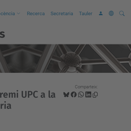
Cerca
C
cència
Recerca
Secretaria
Tauler
e
s
r
c
a
a
v
a
n
Comparteix:
ç
Premi UPC a la
a
ria
d
a
…