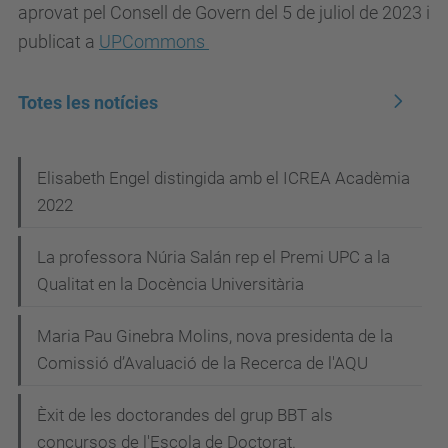
aprovat pel Consell de Govern del 5 de juliol de 2023 i
publicat a
UPCommons
Totes les notícies
N
Elisabeth Engel distingida amb el ICREA Acadèmia
2022
a
v
La professora Núria Salán rep el Premi UPC a la
e
Qualitat en la Docència Universitària
g
Maria Pau Ginebra Molins, nova presidenta de la
a
Comissió d’Avaluació de la Recerca de l'AQU
c
i
Èxit de les doctorandes del grup BBT als
concursos de l'Escola de Doctorat.