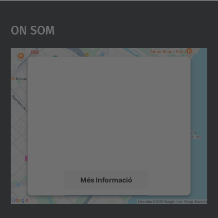
On Som
Necessitem el vostre
consentiment per carregar el
servei Google Maps!
Utilitzem un servei de tercers per incrustar
contingut del mapa que pugui recollir dades
sobre la vostra activitat. Reviseu-ne els
detalls i accepteu el servei per veure el
mapa.
Més Informació
Accepta