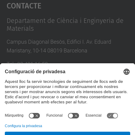
Contacte
powered by
Usercentrics Consent
Management Platform
Departament de Ciència i Enginyeria de
Materials
Campus Diagonal Besòs, Edifici I. Av. Eduard
Maristany, 10-14 08019 Barcelona
Tel.
:
93 401 16 59
E-mail
:
direccio.cem@upc.edu
Directori UPC
Formulari de contacte