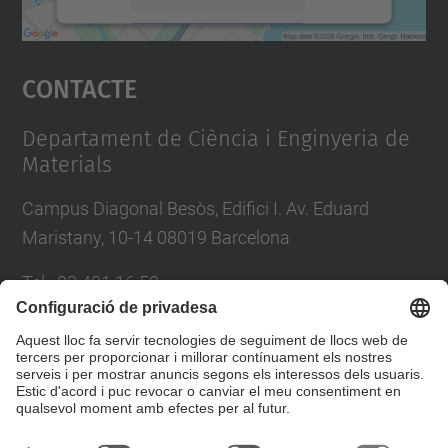
Accepta
Contacte
powered by
Usercentrics Consent
Management Platform
Departament de Ciència i Enginyeria de
Materials
Campus Diagonal Besòs, Edifici I. Av. Eduard
Maristany, 10-14 08019 Barcelona
Tel.
:
93 401 16 59
E-mail
:
direccio.cem@upc.edu
Directori UPC
Formulari de contacte