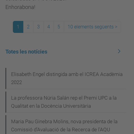
Enhorabona!
1
2
3
4
5
10 elements següents
>
Totes les notícies
N
Elisabeth Engel distingida amb el ICREA Acadèmia
2022
a
v
La professora Núria Salán rep el Premi UPC a la
e
Qualitat en la Docència Universitària
g
Maria Pau Ginebra Molins, nova presidenta de la
a
Comissió d’Avaluació de la Recerca de l'AQU