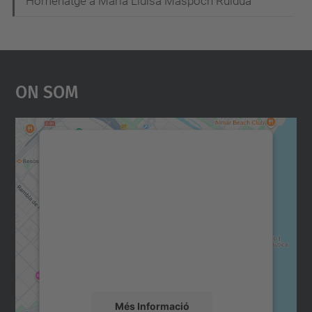
Homenatge a Maria Lluïsa Maspoch Rulduà
On Som
Necessitem el vostre
consentiment per carregar el
servei Google Maps!
Utilitzem un servei de tercers per incrustar
contingut del mapa que pugui recollir dades
sobre la vostra activitat. Reviseu-ne els
detalls i accepteu el servei per veure el
mapa.
Més Informació