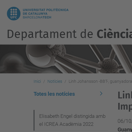
Departament de
Ciènci
Inici
Notícies
Linh Johansson -BBT-, guanyadora 
Lin
Totes les notícies
Imp
N
Elisabeth Engel distingida amb
06/10
el ICREA Acadèmia 2022
a
Guanya