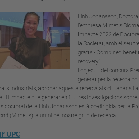
Linh Johansson, Doctoran
l'empresa Mimetis Biomat
Impacte 2022 de Doctorat
la Societat, amb el seu tr
grafts - Combined benefit
recovery".
L'objectiu del concurs Pr
generat per la recerca col
ats Industrials, apropar aquesta recerca als ciutadans i an
at i l'impacte que generarien futures investigacions sobre
is doctoral de la Linh Johansson està co-dirigida per la 
d (Mimetis), alumni del nostre grup de recerca.
ur UPC