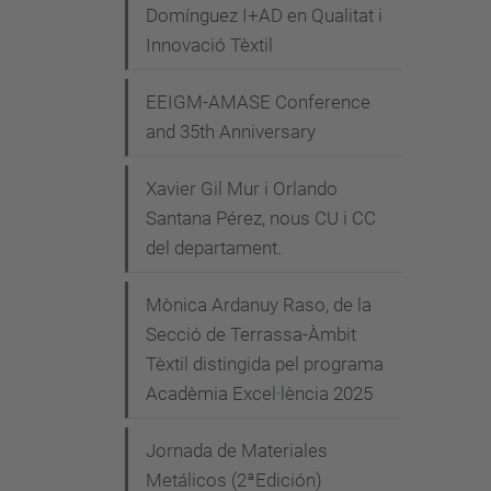
Domínguez I+AD en Qualitat i
Innovació Tèxtil
EEIGM-AMASE Conference
and 35th Anniversary
Xavier Gil Mur i Orlando
Santana Pérez, nous CU i CC
del departament.
Mònica Ardanuy Raso, de la
Secció de Terrassa-Àmbit
Tèxtil distingida pel programa
Acadèmia Excel·lència 2025
Jornada de Materiales
Metálicos (2ªEdición)