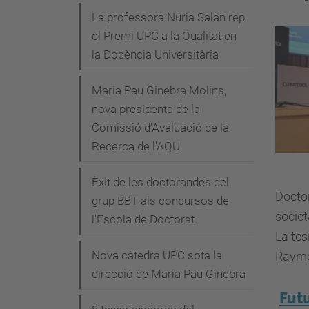
v
La professora Núria Salán rep
e
el Premi UPC a la Qualitat en
g
la Docència Universitària
a
Maria Pau Ginebra Molins,
c
nova presidenta de la
i
Comissió d’Avaluació de la
Recerca de l'AQU
ó
Èxit de les doctorandes del
Doctor
grup BBT als concursos de
societ
l'Escola de Doctorat.
La tes
Nova càtedra UPC sota la
Raymon
direcció de Maria Pau Ginebra
Fut