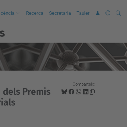
Cerca
C
cència
Recerca
Secretaria
Tauler
e
s
r
c
a
a
v
a
n
Comparteix:
ç
 dels Premis
a
ials
d
a
…