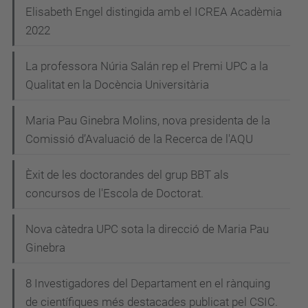
N
Elisabeth Engel distingida amb el ICREA Acadèmia
2022
a
v
La professora Núria Salán rep el Premi UPC a la
e
Qualitat en la Docència Universitària
g
Maria Pau Ginebra Molins, nova presidenta de la
a
Comissió d’Avaluació de la Recerca de l'AQU
c
i
Èxit de les doctorandes del grup BBT als
concursos de l'Escola de Doctorat.
ó
Nova càtedra UPC sota la direcció de Maria Pau
Ginebra
8 Investigadores del Departament en el rànquing
de científiques més destacades publicat pel CSIC.