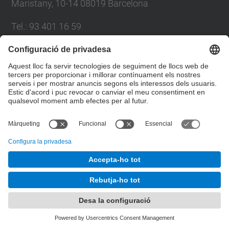
Maristany, 10-14 08019 Barcelona
Tel.
:
93 401 16 59
E-mail
:
direccio.cem@upc.edu
Directori UPC
Formulari de contacte
© UPC
Departament de Ciència i Enginyeria de Materials
Desenvolupat amb
Mapa del lloc
Accessibilitat
Avís legal
Configuració de privadesa