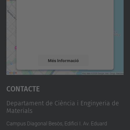
consentiment per carregar el
servei Google Maps!
Utilitzem un servei de tercers per incrustar
contingut del mapa que pugui recollir dades
sobre la vostra activitat. Reviseu-ne els
detalls i accepteu el servei per veure el
mapa.
Més Informació
Accepta
Contacte
powered by
Usercentrics Consent
Management Platform
Departament de Ciència i Enginyeria de
Materials
Campus Diagonal Besòs, Edifici I. Av. Eduard