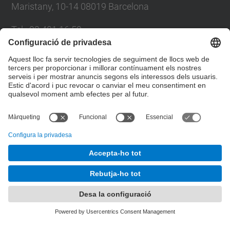
Maristany, 10-14 08019 Barcelona
Tel.
:
93 401 16 59
E-mail
:
direccio.cem@upc.edu
Directori UPC
Formulari de contacte
© UPC
Departament de Ciència i Enginyeria de Materials
Desenvolupat amb
Mapa del lloc
Accessibilitat
Avís legal
Configuració de privadesa