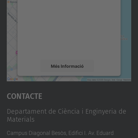
consentiment per carregar el
servei Google Maps!
Utilitzem un servei de tercers per incrustar
contingut del mapa que pugui recollir dades
sobre la vostra activitat. Reviseu-ne els
detalls i accepteu el servei per veure el
mapa.
Més Informació
Accepta
Contacte
powered by
Usercentrics Consent
Management Platform
Departament de Ciència i Enginyeria de
Materials
Campus Diagonal Besòs, Edifici I. Av. Eduard