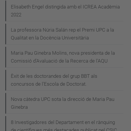
N
Elisabeth Engel distingida amb el ICREA Acadèmia
2022
a
v
La professora Núria Salán rep el Premi UPC a la
e
Qualitat en la Docència Universitària
g
Maria Pau Ginebra Molins, nova presidenta de la
a
Comissió d’Avaluació de la Recerca de l'AQU
c
i
Èxit de les doctorandes del grup BBT als
concursos de l'Escola de Doctorat.
ó
Nova càtedra UPC sota la direcció de Maria Pau
Ginebra
8 Investigadores del Departament en el rànquing
de científiques més destacades publicat pel CSIC.