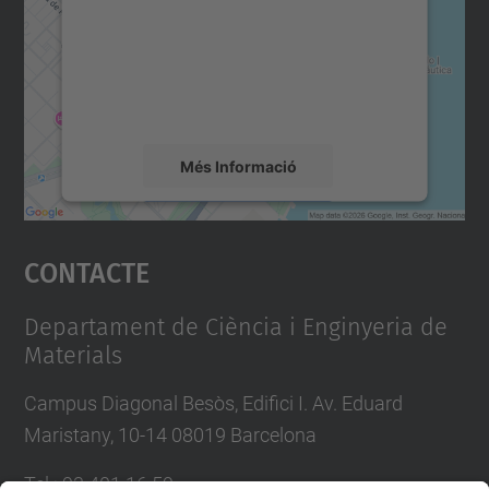
Utilitzem un servei de tercers per incrustar
contingut del mapa que pugui recollir dades
sobre la vostra activitat. Reviseu-ne els
detalls i accepteu el servei per veure el
mapa.
Més Informació
Accepta
Contacte
powered by
Usercentrics Consent
Management Platform
Departament de Ciència i Enginyeria de
Materials
Campus Diagonal Besòs, Edifici I. Av. Eduard
Maristany, 10-14 08019 Barcelona
Tel.
:
93 401 16 59