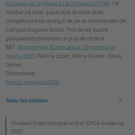
Catalana per la Recerca i la Innovació (FCRi)
. I el
resultat ha estat que el podi de totes dues
competicions ha recaigut de ple en doctorandes del
Campus Diagonal-Besòs. Tres de les quatre
guanyadores pertanyen al grup de recerca
BBT
Biomaterials, Biomecànica i Enginyeria de
Teixits (BBT)
Patrícia López, Milica Zivanic i Sílvia
Gómez.
Enhorabona!
Notícia ampliada EEBE
Totes les notícies
N
Elisabeth Engel distingida amb el ICREA Acadèmia
2022
a