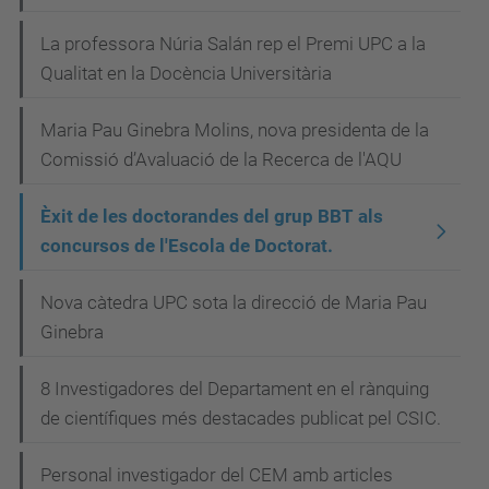
v
La professora Núria Salán rep el Premi UPC a la
e
Qualitat en la Docència Universitària
g
Maria Pau Ginebra Molins, nova presidenta de la
a
Comissió d’Avaluació de la Recerca de l'AQU
c
i
Èxit de les doctorandes del grup BBT als
concursos de l'Escola de Doctorat.
ó
Nova càtedra UPC sota la direcció de Maria Pau
Ginebra
8 Investigadores del Departament en el rànquing
de científiques més destacades publicat pel CSIC.
Personal investigador del CEM amb articles